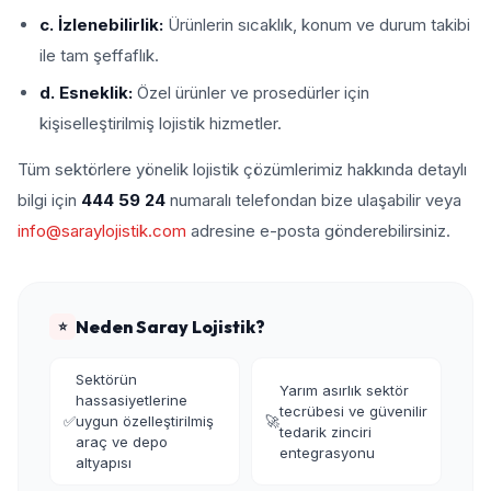
c. İzlenebilirlik:
Ürünlerin sıcaklık, konum ve durum takibi
ile tam şeffaflık.
d. Esneklik:
Özel ürünler ve prosedürler için
kişiselleştirilmiş lojistik hizmetler.
Tüm sektörlere yönelik lojistik çözümlerimiz hakkında detaylı
bilgi için
444 59 24
numaralı telefondan bize ulaşabilir veya
info@saraylojistik.com
adresine e-posta gönderebilirsiniz.
Neden Saray Lojistik?
⭐
Sektörün
Yarım asırlık sektör
hassasiyetlerine
tecrübesi ve güvenilir
✅
uygun özelleştirilmiş
🚀
tedarik zinciri
araç ve depo
entegrasyonu
altyapısı