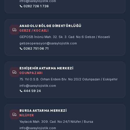
info@saraylojistik.com
📞 0282 726 1 726
ANADOLU BÖLGE DİREKTÖRLÜĞÜ
GEBZE / KOCAELİ
GEPOSB İnönü Mah. 32. Sk. 3. Cad. No:6 Gebze / Kocaeli
gebzeoperasyon@saraylojistik.com
📞 0262 751 06 71
ESKİŞEHİR AKTARMA MERKEZİ
ODUNPAZARI
75. Yıl O.S.B. Orhan Erdem Blv. No:20/2 Odunpazarı / Eskişehir
info@saraylojistik.com
📞 444 59 24
BURSA AKTARMA MERKEZİ
NİLÜFER
Yaylacık Mah. 309. Cad. No:24/1 Nilüfer / Bursa
info@saraylojistik.com