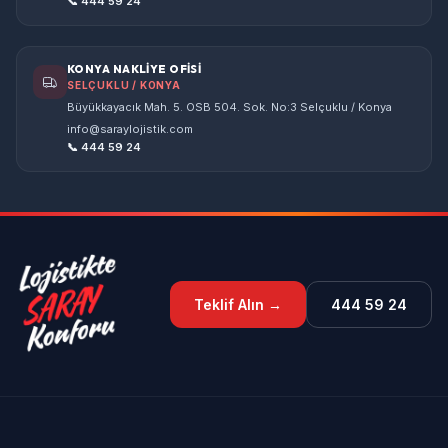
📞 444 59 24
KONYA NAKLİYE OFİSİ
SELÇUKLU / KONYA
Büyükkayacık Mah. 5. OSB 504. Sok. No:3 Selçuklu / Konya
info@saraylojistik.com
📞 444 59 24
Teklif Alın →
444 59 24