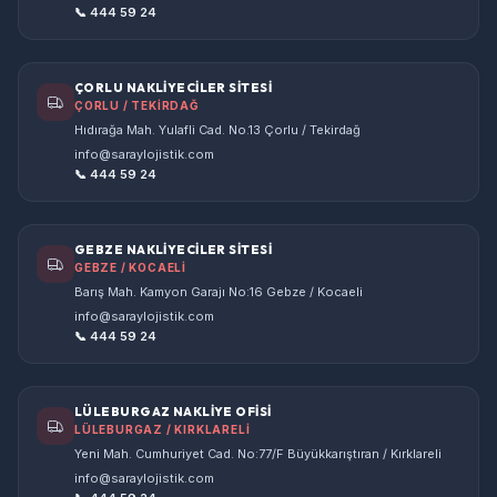
📞 444 59 24
ÇORLU NAKLİYECİLER SİTESİ
ÇORLU / TEKİRDAĞ
Hıdırağa Mah. Yulafli Cad. No.13 Çorlu / Tekirdağ
info@saraylojistik.com
📞 444 59 24
GEBZE NAKLİYECİLER SİTESİ
GEBZE / KOCAELİ
Barış Mah. Kamyon Garajı No:16 Gebze / Kocaeli
info@saraylojistik.com
📞 444 59 24
LÜLEBURGAZ NAKLİYE OFİSİ
LÜLEBURGAZ / KIRKLARELİ
Yeni Mah. Cumhuriyet Cad. No:77/F Büyükkarıştıran / Kırklareli
info@saraylojistik.com