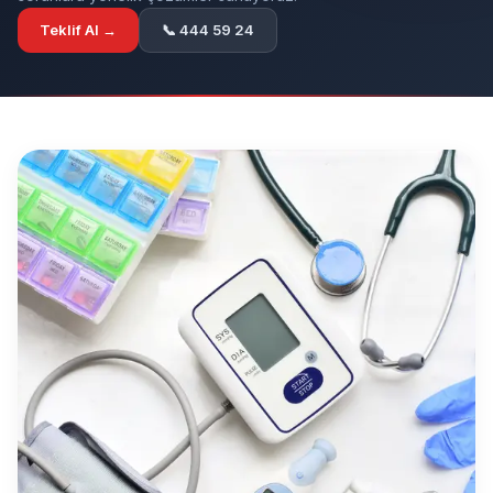
Teklif Al →
📞 444 59 24