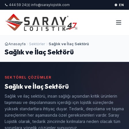
📞 444 59 24
✉️ info@saraylojistik.com
🌐 EN
Anasayfa
Sektörler
Sağlık ve İlaç Sektörü
Sağlık ve İlaç Sektörü
SEKTÖREL ÇÖZÜMLER
Sağlık ve İlaç Sektörü
Sağlık ve ilaç sektörü, insan sağlığı açısından kritik ürünlerin
taşınması ve depolanmasını içerdiği için lojistik süreçlerde
yüksek standartlara ihtiyaç duyar. Tedarik, depolama ve taşıma
süreçlerinin her aşamasında özel gereksinimleri vardır. Saray
Lojistik olarak, tedarik zincirinde kırılmalara neden olacak tüm
sorunlara yönelik çözümler sunuyoruz.