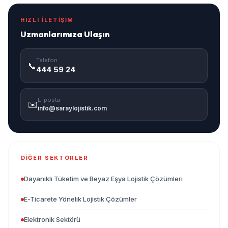
HIZLI İLETIŞIM
Uzmanlarımıza Ulaşın
Telefon
📞
444 59 24
E-posta
✉️
info@saraylojistik.com
DIĞER SEKTÖRLER
Dayanıklı Tüketim ve Beyaz Eşya Lojistik Çözümleri
E-Ticarete Yönelik Lojistik Çözümler
Elektronik Sektörü