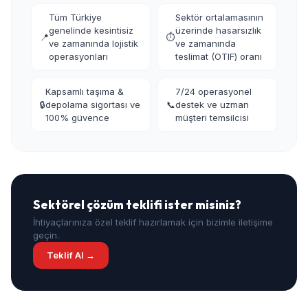
Tüm Türkiye
Sektör ortalamasının
genelinde kesintisiz
üzerinde hasarsızlık
📍
⏱️
ve zamanında lojistik
ve zamanında
operasyonları
teslimat (OTIF) oranı
Kapsamlı taşıma &
7/24 operasyonel
🔒
depolama sigortası ve
📞
destek ve uzman
100% güvence
müşteri temsilcisi
Sektörel çözüm teklifi ister misiniz?
İhtiyaçlarınıza özel teklif hazırlamak için bizimle iletişime
geçin.
Teklif Al →