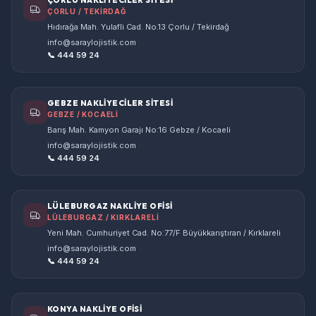
ÇORLU NAKLİYECİLER SİTESİ
ÇORLU / TEKİRDAĞ
Hıdırağa Mah. Yulafli Cad. No.13 Çorlu / Tekirdağ
info@saraylojistik.com
📞 444 59 24
GEBZE NAKLİYECİLER SİTESİ
GEBZE / KOCAELİ
Barış Mah. Kamyon Garajı No:16 Gebze / Kocaeli
info@saraylojistik.com
📞 444 59 24
LÜLEBURGAZ NAKLİYE OFİSİ
LÜLEBURGAZ / KIRKLARELİ
Yeni Mah. Cumhuriyet Cad. No:77/F Büyükkarıştıran / Kırklareli
info@saraylojistik.com
📞 444 59 24
KONYA NAKLİYE OFİSİ