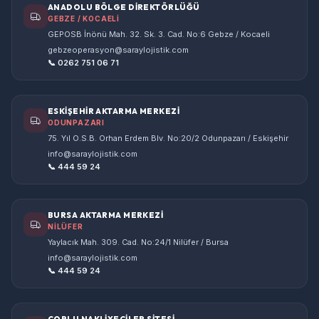
ANADOLU BÖLGE DİREKTÖRLÜĞÜ
GEBZE / KOCAELİ
GEPOSB İnönü Mah. 32. Sk. 3. Cad. No:6 Gebze / Kocaeli
gebzeoperasyon@saraylojistik.com
📞 0262 751 06 71
ESKİŞEHİR AKTARMA MERKEZİ
ODUNPAZARI
75. Yıl O.S.B. Orhan Erdem Blv. No:20/2 Odunpazarı / Eskişehir
info@saraylojistik.com
📞 444 59 24
BURSA AKTARMA MERKEZİ
NİLÜFER
Yaylacık Mah. 309. Cad. No:24/1 Nilüfer / Bursa
info@saraylojistik.com
📞 444 59 24