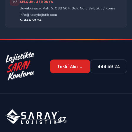
SELÇUKLU / KONYA
Büyükkayacık Mah. 5. OSB 504. Sok. No:3 Selçuklu / Konya
info@saraylojistik.com
📞 444 59 24
Teklif Alın →
444 59 24