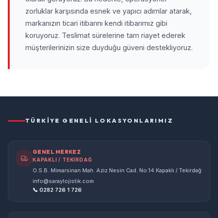
zorluklar karşısında esnek ve yapıcı adımlar atarak,
markanızın ticari itibarını kendi itibarımız gibi
koruyoruz. Teslimat sürelerine tam riayet ederek
müşterilerinizin size duyduğu güveni destekliyoruz.
TÜRKIYE GENELI LOKASYONLARIMIZ
GENEL MERKEZ
KAPAKLI / TEKİRDAĞ
O.S.B. Mimarsinan Mah. Aziz Nesin Cad. No:14 Kapaklı / Tekirdağ
info@saraylojistik.com
📞 0282 726 1 726